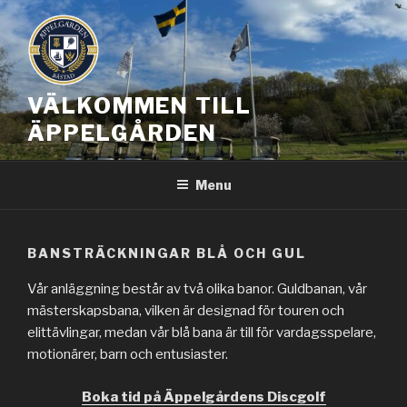
Skip
to
content
VÄLKOMMEN TILL
ÄPPELGÅRDEN
Menu
BANSTRÄCKNINGAR BLÅ OCH GUL
Vår anläggning består av två olika banor. Guldbanan, vår
mästerskapsbana, vilken är designad för touren och
elittävlingar, medan vår blå bana är till för vardagsspelare,
motionärer, barn och entusiaster.
Boka tid på Äppelgårdens Discgolf